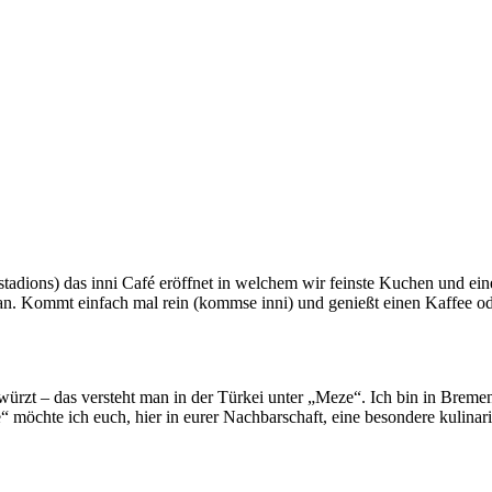
stadions) das inni Café eröffnet in welchem wir feinste Kuchen und ei
egan. Kommt einfach mal rein (kommse inni) und genießt einen Kaffee 
rt gewürzt – das versteht man in der Türkei unter „Meze“. Ich bin in 
“ möchte ich euch, hier in eurer Nachbarschaft, eine besondere kulina